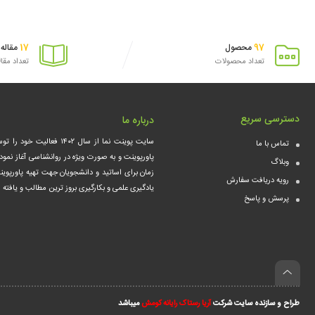
17
97
محصول
مقاله
تعداد محصولات
تعداد مقا
دسترسی سریع
درباره ما
سایت پوینت نما از سال ۰۲
تماس با ما
پاورپوینت و به صورت ویژه در روانشناسی آغاز نمود
وبلاگ
زمان برای اساتید و دانشجویان جهت تهیه پاورپوین
رویه دریافت سفارش
یادگیری علمی و بکارگیری بروز ترین مطالب و یافت
پرسش و پاسخ
طراح و سازنده سایت شرکت
آریا رستاک رایانه کومش
میباشد