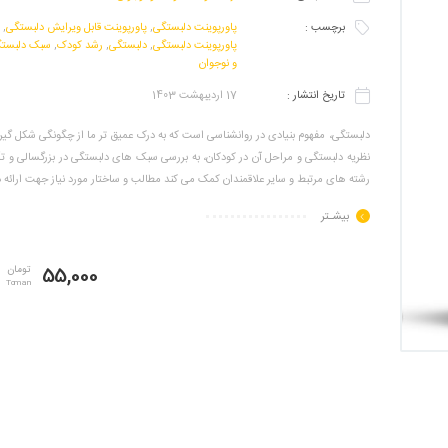
برچسب :
پاورپوینت دلبستگی
,
پاورپوینت قابل ویرایش دلبستگی
,
پاورپوینت دلبستگی
,
دلبستگی
,
رشد کودک
,
سبک دلبست
و نوجوان
تاریخ انتشار :
17 اردیبهشت 1403
دلبستگی، مفهوم بنیادی در روانشناسی است که به درک عمیق تر ما از چگونگی شکل گیری 
نظریه دلبستگی و مراحل آن در کودکان، به بررسی سبک های دلبستگی در بزرگسالی و تأثی
رشته های مرتبط و سایر علاقمندان کمک می کند مطالب و ساختار مورد نیاز جهت ارائه 
بیشـتر
55,000
تومان