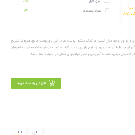
ppt
نوع فایل
دانلود
34
تعداد صفحات
گی
,
کودک
و تداوم روابط میان انسان ها کمک میکند. پوینت نما در این پاورپوینت جامع، علاوه بر تشریح
ر آن بر روابط آینده می پردازد؛ این پاورپوینت به کلیه اساتید، مدرسان، متخصصان، دانشجویان
در کلاسهای درس، جلسات آموزشی و سایر موقعیتهای شغلی در اختیار داشته باشند.
افزودن به سبد خرید
0.0
0