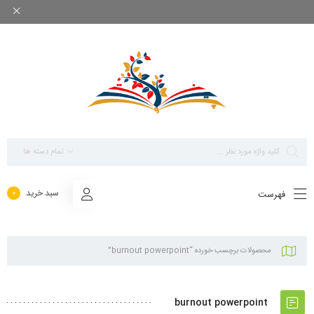
بزرگ ترین مرجع پاورپوینت های تخصصی روانشناسی
تمام دسته ها
سبد خرید
فهرست
0
محصولات برچسب خورده “burnout powerpoint”
burnout powerpoint