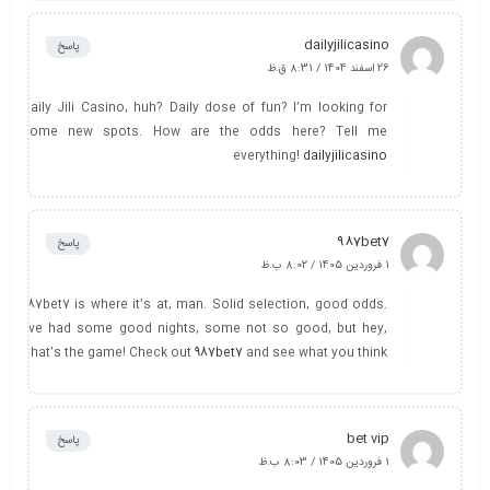
dailyjilicasino
پاسخ
26 اسفند 1404 / 8:31 ق.ظ
Daily Jili Casino, huh? Daily dose of fun? I’m looking for
some new spots. How are the odds here? Tell me
everything!
dailyjilicasino
987bet7
پاسخ
1 فروردین 1405 / 8:02 ب.ظ
987bet7 is where it’s at, man. Solid selection, good odds.
I’ve had some good nights, some not so good, but hey,
that’s the game! Check out
987bet7
and see what you think.
bet vip
پاسخ
1 فروردین 1405 / 8:03 ب.ظ