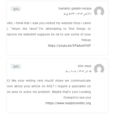
bariatric gelatin recipe
پاسخ
30 آبان 1404 / 5:34 ق.ظ
Hello, i think that i saw you visited my website thus i came
to “return the favor”.I’m attempting to find things to
improve my website!I suppose its ok to use some of your
ideas!!
https://youtu.be/S45Axi2F1G4
slot zeus
پاسخ
15 آذر 1404 / 9:08 ب.ظ
hi!,I like your writing very much! share we communicate
more about your article on AOL? I require a specialist on
this area to solve my problem. Maybe that’s you! Looking
forward to see you.
https://www.readytorentbc.org/