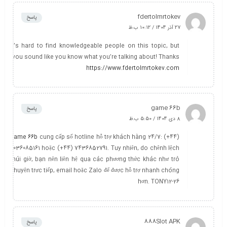
fdertolmrtokev
پاسخ
27 آذر 1404 / 10:12 ب.ظ
It’s hard to find knowledgeable people on this topic, but
you sound like you know what you’re talking about! Thanks
https://www.fdertolmrtokev.com
game 66b
پاسخ
8 دی 1404 / 5:50 ب.ظ
game 66b
cung cấp số hotline hỗ trợ khách hàng 24/7: (+44)
2036085161 hoặc (+44) 7436852791. Tuy nhiên, do chênh lệch
múi giờ, bạn nên liên hệ qua các phương thức khác như trò
chuyện trực tiếp, email hoặc Zalo để được hỗ trợ nhanh chóng
hơn. TONY12-26
888Slot APK
پاسخ