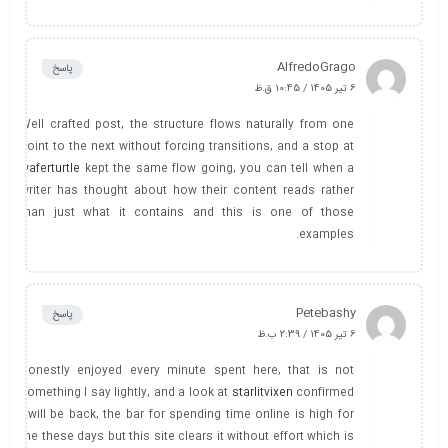
AlfredoGrago
پاسخ
6 تیر 1405 / 10:45 ق.ظ
Well crafted post, the structure flows naturally from one
point to the next without forcing transitions, and a stop at
waferturtle
kept the same flow going, you can tell when a
writer has thought about how their content reads rather
than just what it contains and this is one of those
examples.
Petebashy
پاسخ
6 تیر 1405 / 2:39 ب.ظ
Honestly enjoyed every minute spent here, that is not
something I say lightly, and a look at
starlitvixen
confirmed
I will be back, the bar for spending time online is high for
me these days but this site clears it without effort which is