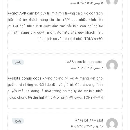
12 بهمن 1404 / 12:28 ب.ظ
888Slot APK
cam kết duy trì một môi trường cá cược có trách
nhiệm, hỗ trợ khách hàng tận tâm 24/7 qua nhiều kênh liên
lạc. Đội ngũ nhân viên được đào tạo bài bản của chúng tôi
luôn sẵn sàng giải quyết mọi thắc mắc của quý khách một
cách lịch sự và hiệu quả nhất. TONY01-29O
888slots bonus code
پاسخ
16 بهمن 1404 / 8:07 ب.ظ
888slots bonus code
không ngừng nỗ lực để mang đến cho
người chơi những ưu đãi hấp dẫn và giá trị. Các chương trình
khuyến mãi đa dạng là một trong những lý do cơ bản nhất
giúp chúng tôi thu hút đông đảo người đặt cược. TONY02-03H
888slot 888 slot
پاسخ
18 بهمن 1404 / 5:45 ق.ظ