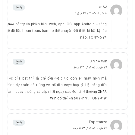
xn88
پاسخ
10 خرداد 1405 / 8:29 ق.ظ
xn88
hỗ trợ đa phiên bản: web, app iOS, app Android – đồng
bộ dữ liệu hoàn toàn, bạn có thể chuyển đổi thiết bị bất kỳ lúc
nào. TONY05-28
XN88 Win
پاسخ
26 خرداد 1405 / 2:41 ب.ظ
Việc của bet thủ là chỉ cần đặt cược con số may mắn mà
mình dự đoán sẽ trúng với số tiền cược hợp lý. Hệ thống tiến
hành quay thưởng và cập nhật ngay sau đó, tỷ lệ thưởng
XN88
Win
có thể lên tới 1 ăn 99. TONY06-16
Esperanza
پاسخ
26 خرداد 1405 / 5:23 ب.ظ