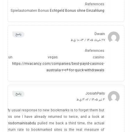
References:
Spielautomaten Bonus
Echtgeld Bonus ohne Einzahlung
Dwain
پاسخ
27 خرداد 1405 / 10:03 ق.ظ
References:
Sun vegas casino
https://mvacancy.com/companies/best-payid-casinos-
australia-2026-for-quick-withdrawals
JosiahPails
پاسخ
4 تیر 1405 / 3:02 ق.ظ
My usual response to new bookmarks is to forget them but
this one I have already returned to twice, and a look at
thisdomainisabdu
pulled me back a third time, the actual
return rate to bookmarked sites is the real measure of