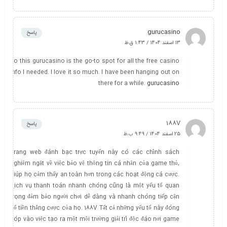
gurucasino
پاسخ
13 اسفند 1404 / 1:43 ق.ظ
Yo this gurucasino is the go-to spot for all the free casino
info I needed. I love it so much. I have been hanging out on
there for a while.
gurucasino
188V
پاسخ
25 اسفند 1404 / 9:49 ب.ظ
Trang web đánh bạc trực tuyến này có các chính sách
nghiêm ngặt về việc bảo vệ thông tin cá nhân của game thủ,
giúp họ cảm thấy an toàn hơn trong các hoạt động cá cược.
Dịch vụ thanh toán nhanh chóng cũng là một yếu tố quan
trọng đảm bảo người chơi dễ dàng và nhanh chóng tiếp cận
số tiền thắng cược của họ. 188V Tất cả những yếu tố này đóng
góp vào việc tạo ra một môi trường giải trí độc đáo nơi game