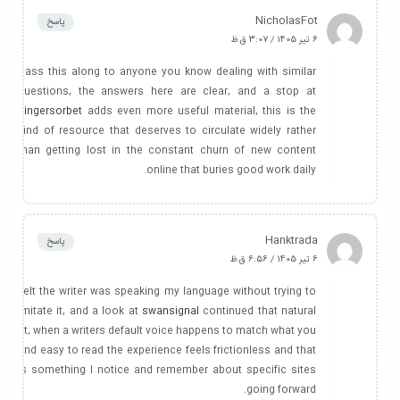
NicholasFot
پاسخ
6 تیر 1405 / 3:07 ق.ظ
Pass this along to anyone you know dealing with similar
questions, the answers here are clear, and a stop at
singersorbet
adds even more useful material, this is the
kind of resource that deserves to circulate widely rather
than getting lost in the constant churn of new content
online that buries good work daily.
Hanktrada
پاسخ
6 تیر 1405 / 6:56 ق.ظ
Felt the writer was speaking my language without trying to
imitate it, and a look at
swansignal
continued that natural
fit, when a writers default voice happens to match what you
find easy to read the experience feels frictionless and that
is something I notice and remember about specific sites
going forward.