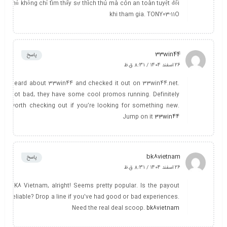
thủ không chỉ tìm thấy sự thích thú mà còn an toàn tuyệt đối
khi tham gia. TONY03-11O
33win44
پاسخ
26 اسفند 1404 / 8:31 ق.ظ
Heard about 33win44 and checked it out on 33win44.net.
Not bad, they have some cool promos running. Definitely
worth checking out if you’re looking for something new.
Jump on it
33win44
bk8vietnam
پاسخ
26 اسفند 1404 / 8:31 ق.ظ
BK8 Vietnam, alright! Seems pretty popular. Is the payout
reliable? Drop a line if you’ve had good or bad experiences.
Need the real deal scoop.
bk8vietnam