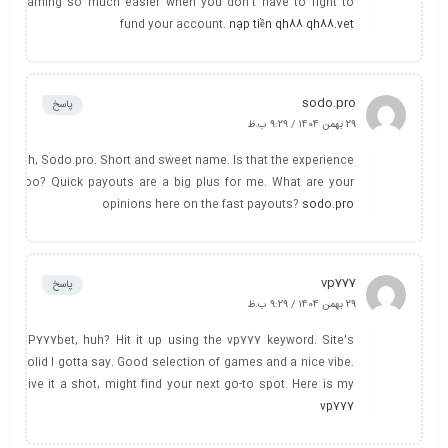
gaming so much easier when you don’t have to fight to
fund your account.
nạp tiền qh88 qh88.vet
sodo.pro
پاسخ
29 بهمن 1404 / 9:29 ب.ظ
Ah, Sodo.pro. Short and sweet name. Is that the experience
too? Quick payouts are a big plus for me. What are your
opinions here on the fast payouts?
sodo.pro
vp777
پاسخ
29 بهمن 1404 / 9:29 ب.ظ
VP777bet, huh? Hit it up using the vp777 keyword. Site’s
solid I gotta say. Good selection of games and a nice vibe.
Give it a shot, might find your next go-to spot. Here is my
vp777