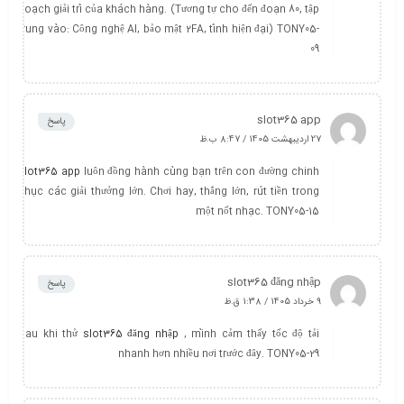
hoạch giải trí của khách hàng. (Tương tự cho đến đoạn 80, tập
trung vào: Công nghệ AI, bảo mật 2FA, tính hiện đại) TONY05-
09
slot365 app
پاسخ
27 اردیبهشت 1405 / 8:47 ب.ظ
slot365 app
luôn đồng hành cùng bạn trên con đường chinh
phục các giải thưởng lớn. Chơi hay, thắng lớn, rút tiền trong
một nốt nhạc. TONY05-15
slot365 đăng nhập
پاسخ
9 خرداد 1405 / 1:38 ق.ظ
Sau khi thử
slot365 đăng nhập
, mình cảm thấy tốc độ tải
nhanh hơn nhiều nơi trước đây. TONY05-29