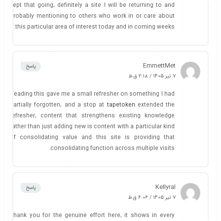
kept that going, definitely a site I will be returning to and
probably mentioning to others who work in or care about
this particular area of interest today and in coming weeks.
EmmettMet
پاسخ
7 تیر 1405 / 2:18 ق.ظ
Reading this gave me a small refresher on something I had
partially forgotten, and a stop at
tapetoken
extended the
refresher, content that strengthens existing knowledge
rather than just adding new is content with a particular kind
of consolidating value and this site is providing that
consolidating function across multiple visits.
Kellyral
پاسخ
7 تیر 1405 / 6:06 ق.ظ
Thank you for the genuine effort here, it shows in every