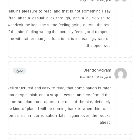
5 تیر 1405 / 7:25 ب.ظ
Genuine pleasure to read, and that is not something I say
often after a casual click through, and a quick visit to
tweedvolume
kept the same feeling going across the rest
of the site, finding writing that actually feels good to spend
time with rather than just functional is increasingly rare on
the open web.
BrendonAdvam
پاسخ
5 تیر 1405 / 11:18 ب.ظ
Well structured and easy to read, that combination is rarer
than people think, and a stop at
vesseltame
confirmed the
same standard runs across the rest of the site, definitely
the kind of place I will be coming back to when this topic
comes up in conversation later again over the weeks
ahead.