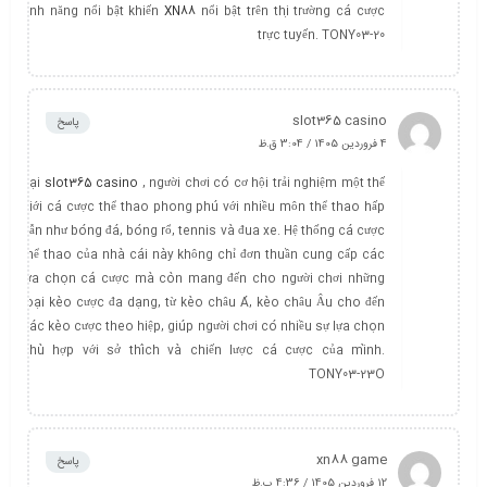
tính năng nổi bật khiến
XN88
nổi bật trên thị trường cá cược
trực tuyến. TONY03-20
slot365 casino
پاسخ
4 فروردین 1405 / 3:04 ق.ظ
Tại
slot365 casino
, người chơi có cơ hội trải nghiệm một thế
giới cá cược thể thao phong phú với nhiều môn thể thao hấp
dẫn như bóng đá, bóng rổ, tennis và đua xe. Hệ thống cá cược
thể thao của nhà cái này không chỉ đơn thuần cung cấp các
lựa chọn cá cược mà còn mang đến cho người chơi những
loại kèo cược đa dạng, từ kèo châu Á, kèo châu Âu cho đến
các kèo cược theo hiệp, giúp người chơi có nhiều sự lựa chọn
phù hợp với sở thích và chiến lược cá cược của mình.
TONY03-23O
xn88 game
پاسخ
12 فروردین 1405 / 4:36 ب.ظ