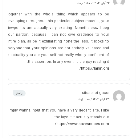
22 آبان 1404 / 1:57 ب.ظ
Together with the whole thing which appears to be
developing throughout this particular subject material, your
viewpoints are actually very exciting. Nonetheless, I beg
your pardon, because I can not give credence to your
entire plan, all be it exhilarating none the less. It looks to
everyone that your opinions are not entirely validated and
in actuality you are your self not really wholly confident of
the assertion. In any event I did enjoy reading it.
https://lanin.org/
situs slot gacor
پاسخ
23 آبان 1404 / 1:00 ق.ظ
Simply wanna input that you have a very decent site, I like
the layout it actually stands out.
https://www.savesnopes.com/