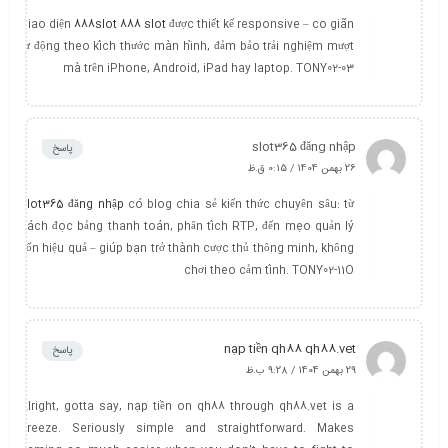
Giao diện
888slot 888 slot
được thiết kế responsive – co giãn
tự động theo kích thước màn hình, đảm bảo trải nghiệm mượt
mà trên iPhone, Android, iPad hay laptop. TONY02-03
slot365 đăng nhập
پاسخ
26 بهمن 1404 / 0:15 ق.ظ
slot365 đăng nhập
có blog chia sẻ kiến thức chuyên sâu: từ
cách đọc bảng thanh toán, phân tích RTP, đến mẹo quản lý
vốn hiệu quả – giúp bạn trở thành cược thủ thông minh, không
chơi theo cảm tính. TONY02-11O
nạp tiền qh88 qh88.vet
پاسخ
29 بهمن 1404 / 9:28 ب.ظ
Alright, gotta say, nạp tiền on qh88 through qh88.vet is a
breeze. Seriously simple and straightforward. Makes