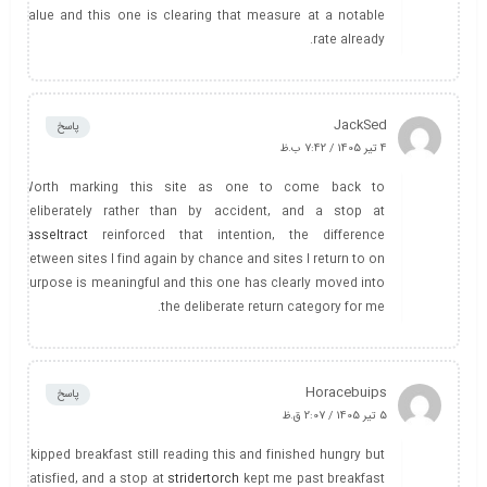
value and this one is clearing that measure at a notable
rate already.
JackSed
پاسخ
4 تیر 1405 / 7:42 ب.ظ
Worth marking this site as one to come back to
deliberately rather than by accident, and a stop at
tasseltract
reinforced that intention, the difference
between sites I find again by chance and sites I return to on
purpose is meaningful and this one has clearly moved into
the deliberate return category for me.
Horacebuips
پاسخ
5 تیر 1405 / 2:07 ق.ظ
Skipped breakfast still reading this and finished hungry but
satisfied, and a stop at
stridertorch
kept me past breakfast