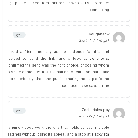
high praise indeed from this reader who is usually rather
demanding.
Vaughnsew
پاسخ
6 تیر 1405 / 6:32 ب.ظ
Picked a friend mentally as the audience for this and
decided to send the link, and a look at
trenchtwist
confirmed the send was the right choice, choosing whom
to share content with is a small act of curation that I take
more seriously than the public sharing most platforms
encourage these days online.
Zachariahvepay
پاسخ
6 تیر 1405 / 10:27 ب.ظ
Genuinely good work, the kind that holds up over multiple
readings without losing its appeal, and a stop at
slackvista