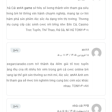
Nhà Cái
xn88 game
sở hữu số lượng thành viên tham gia siêu
khủng bởi hệ thống vận hành chuyên nghiệp, mang lại cơ hội
khám phá sản phẩm đặc sắc đa dạng trên thị trường. Thương
hiệu cung cấp các sảnh cược nổi tiếng như: Bắn Cá, Casino
Trực Tuyến, Thể Thao, Đá Gà, Nổ Hũ TONY04-01
xn88
پاسخ
18 فروردین 1405 / 11:13 ب.ظ
deegarciaradio.com trở thành địa điểm giải trí trực tuyến
hàng đầu của rất nhiều hội viên trong giới cá cược online bởi
mang lại thế giới săn thưởng sự mới mẻ, đặc sắc.
xn88
Anh em
khi tham gia sẽ được trải nghiệm từng cung bậc cảm xúc khác
nhau. TONY04-08H
nhà cái 66B
پاسخ
8 اردیبهشت 1405 / 5:15 ق.ظ