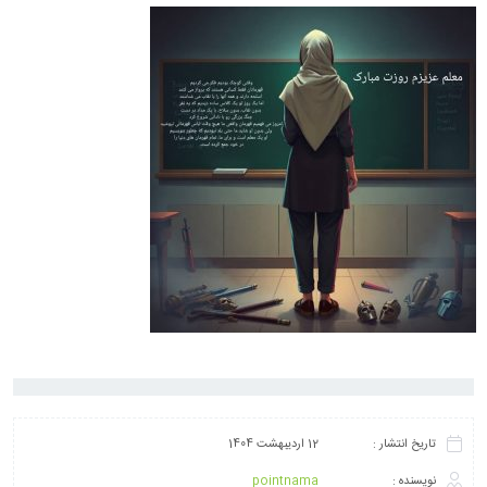
تاریخ انتشار :
12 اردیبهشت 1404
نویسنده :
pointnama