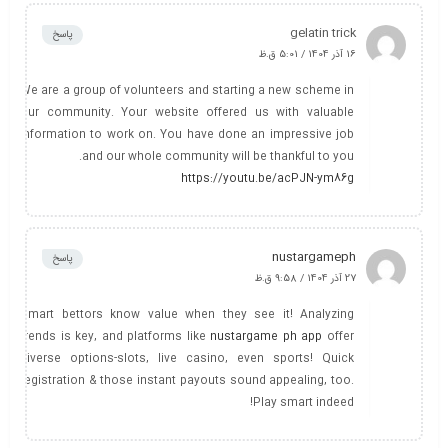
gelatin trick
پاسخ
16 آذر 1404 / 5:01 ق.ظ
We are a group of volunteers and starting a new scheme in
our community. Your website offered us with valuable
information to work on. You have done an impressive job
and our whole community will be thankful to you.
https://youtu.be/acPJN-ym86g
nustargameph
پاسخ
27 آذر 1404 / 9:58 ق.ظ
Smart bettors know value when they see it! Analyzing
trends is key, and platforms like
nustargame ph app
offer
diverse options-slots, live casino, even sports! Quick
registration & those instant payouts sound appealing, too.
Play smart indeed!