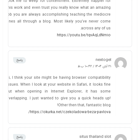
took me to weep for contentment. Extremely happier for
this work and even trust you really know what an amazing
job you are always accomplishing teaching the mediocre
ones all through a blog. Most likely you’ve never come
across any of us.
https://youtu.be/tqvAqLdNm1o
nextogel
پاسخ
21 آبان 1404 / 10:42 ب.ظ
Hi, I think your site might be having browser compatibility
issues. When I look at your website in Safari, it looks fine
but when opening in Internet Explorer, it has some
overlapping. I just wanted to give you a quick heads up!
Other then that, fantastic blog!
https://okurka.net/czekoladowa-beza-pavlova/
situs thailand slot
پاسخ