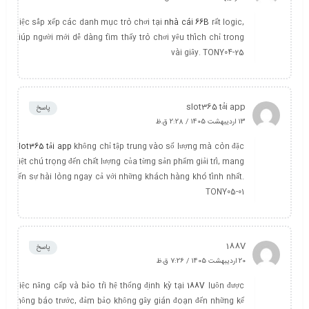
Việc sắp xếp các danh mục trò chơi tại
nhà cái 66B
rất logic,
giúp người mới dễ dàng tìm thấy trò chơi yêu thích chỉ trong
vài giây. TONY04-25
slot365 tải app
پاسخ
13 اردیبهشت 1405 / 2:28 ق.ظ
slot365 tải app
không chỉ tập trung vào số lượng mà còn đặc
biệt chú trọng đến chất lượng của từng sản phẩm giải trí, mang
đến sự hài lòng ngay cả với những khách hàng khó tính nhất.
TONY05-01
188V
پاسخ
20 اردیبهشت 1405 / 7:26 ق.ظ
Việc nâng cấp và bảo trì hệ thống định kỳ tại
188V
luôn được
thông báo trước, đảm bảo không gây gián đoạn đến những kế