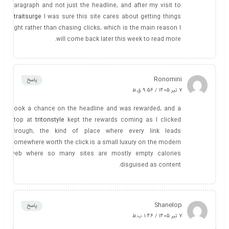
paragraph and not just the headline, and after my visit to
straitsurge
I was sure this site cares about getting things
right rather than chasing clicks, which is the main reason I
will come back later this week to read more.
Ronomini
پاسخ
7 تیر 1405 / 9:56 ق.ظ
Took a chance on the headline and was rewarded, and a
stop at
tritonstyle
kept the rewards coming as I clicked
through, the kind of place where every link leads
somewhere worth the click is a small luxury on the modern
web where so many sites are mostly empty calories
disguised as content.
Shanelop
پاسخ
7 تیر 1405 / 1:46 ب.ظ