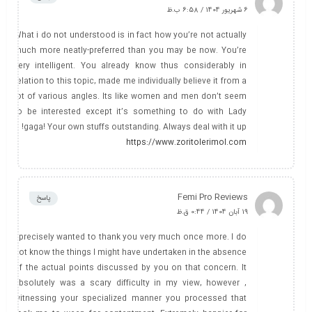
6 شهریور 1404 / 6:58 ب.ظ
What i do not understood is in fact how you’re not actually
much more neatly-preferred than you may be now. You’re
very intelligent. You already know thus considerably in
relation to this topic, made me individually believe it from a
lot of various angles. Its like women and men don’t seem
to be interested except it’s something to do with Lady
gaga! Your own stuffs outstanding. Always deal with it up!
https://www.zoritolerimol.com
Femi Pro Reviews
پاسخ
19 آبان 1404 / 0:44 ق.ظ
I precisely wanted to thank you very much once more. I do
not know the things I might have undertaken in the absence
of the actual points discussed by you on that concern. It
absolutely was a scary difficulty in my view, however ,
witnessing your specialized manner you processed that