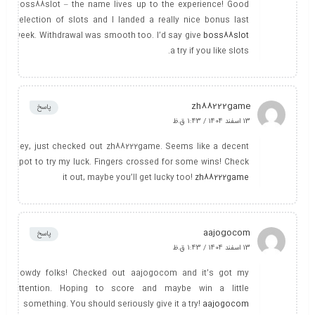
Boss88slot – the name lives up to the experience! Good
selection of slots and I landed a really nice bonus last
week. Withdrawal was smooth too. I’d say give
boss88slot
a try if you like slots.
zh88222game
پاسخ
13 اسفند 1404 / 1:43 ق.ظ
Hey, just checked out zh88222game. Seems like a decent
spot to try my luck. Fingers crossed for some wins! Check
it out, maybe you’ll get lucky too!
zh88222game
aajogocom
پاسخ
13 اسفند 1404 / 1:43 ق.ظ
Howdy folks! Checked out aajogocom and it’s got my
attention. Hoping to score and maybe win a little
something. You should seriously give it a try!
aajogocom