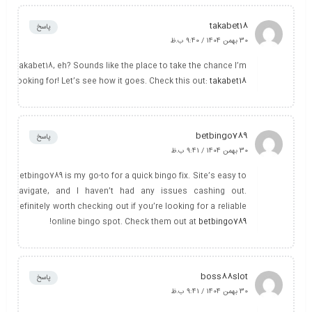
takabet18
پاسخ
30 بهمن 1404 / 9:40 ب.ظ
Takabet18, eh? Sounds like the place to take the chance I’m
looking for! Let’s see how it goes. Check this out:
takabet18
betbingo789
پاسخ
30 بهمن 1404 / 9:41 ب.ظ
Betbingo789 is my go-to for a quick bingo fix. Site’s easy to
navigate, and I haven’t had any issues cashing out.
Definitely worth checking out if you’re looking for a reliable
!
online bingo spot. Check them out at
betbingo789
boss88slot
پاسخ
30 بهمن 1404 / 9:41 ب.ظ