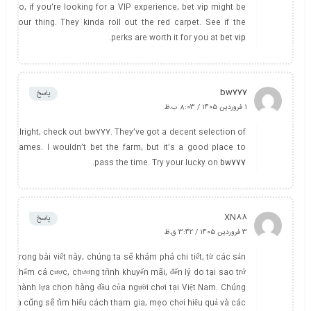
Yo, if you’re looking for a VIP experience, bet vip might be
your thing. They kinda roll out the red carpet. See if the
.
perks are worth it for you at
bet vip
bw777
پاسخ
1 فروردین 1405 / 8:03 ب.ظ
Alright, check out bw777. They’ve got a decent selection of
games. I wouldn’t bet the farm, but it’s a good place to
.
pass the time. Try your lucky on
bw777
XN88
پاسخ
3 فروردین 1405 / 3:42 ق.ظ
Trong bài viết này, chúng ta sẽ khám phá chi tiết, từ các sản
phẩm cá cược, chương trình khuyến mãi, đến lý do tại sao trở
thành lựa chọn hàng đầu của người chơi tại Việt Nam. Chúng
ta cũng sẽ tìm hiểu cách tham gia, mẹo chơi hiệu quả và các