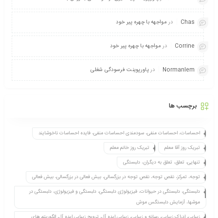
Chas
در
مواجهه با چهره پیر خود
Corrine
در
مواجهه با چهره پیر خود
Normanlem
در
پاورپوینت فرسودگی شغلی
برچسب ها
احساسات، احساسات منفی، سودمندی احساسات منفی، فایده احساسات ناخوشایند
تبریک روز آقا معلم
تبریک روز خانم معلم
تنهایی، تعلق، تعلق به دیگران، دلبستگی
توجه، تمرکز، نقص توجه، نقص توجه در بزرگسالی، بیش فعالی در بزرگسالی، بیش فعالی
دلبستگی، دلبستگی در حیوانات، فیزیولوژی دلبستگی، دلبستگی و فیزیولوژی، دلبستگی در
موشها، آزمایش دلبستگس موش
زیبایی، ادراک زیبایی، رسانه و زیبایی، زیبایی ایده آل، ترویج زیبایی ایده آل، الگوریتم های