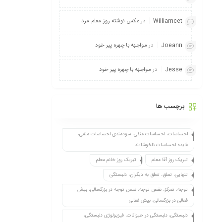
Williamcet
در
عکس نوشته روز معلم مرد
Joeann
در
مواجهه با چهره پیر خود
Jesse
در
مواجهه با چهره پیر خود
برچسب ها
احساسات، احساسات منفی، سودمندی احساسات منفی،
فایده احساسات ناخوشایند
تبریک روز آقا معلم
تبریک روز خانم معلم
تنهایی، تعلق، تعلق به دیگران، دلبستگی
توجه، تمرکز، نقص توجه، نقص توجه در بزرگسالی، بیش
فعالی در بزرگسالی، بیش فعالی
دلبستگی، دلبستگی در حیوانات، فیزیولوژی دلبستگی،