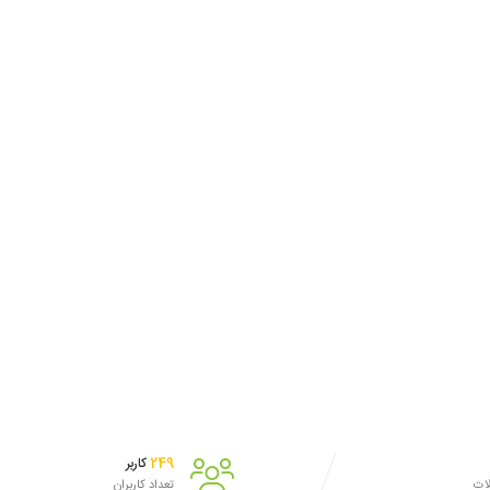
249
کاربر
لات
تعداد کاربران