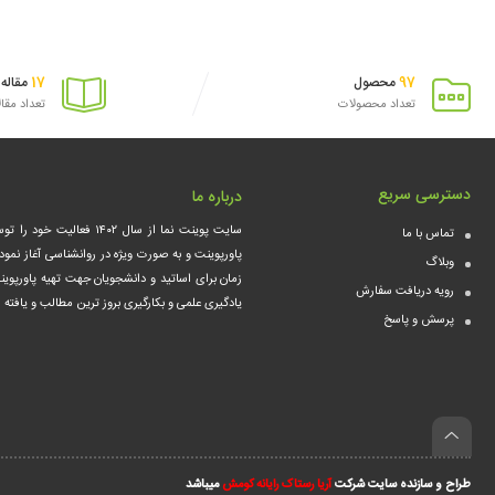
17
97
محصول
مقاله
تعداد محصولات
تعداد مقا
دسترسی سریع
درباره ما
سایت پوینت نما از سال ۰۲
تماس با ما
پاورپوینت و به صورت ویژه در روانشناسی آغاز نمود
وبلاگ
زمان برای اساتید و دانشجویان جهت تهیه پاورپوین
رویه دریافت سفارش
یادگیری علمی و بکارگیری بروز ترین مطالب و یافت
پرسش و پاسخ
طراح و سازنده سایت شرکت
آریا رستاک رایانه کومش
میباشد