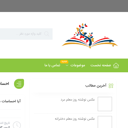
بزرگ ترین مرجع پاورپوینت های تخصصی روانشناسی
جدید
صفحه نخست
تماس با ما
موضوعات
احساس
آخرین مطالب
عکس نوشته روز معلم مرد
آیا احساسات م
عکس نوشته روز معلم دخترانه
تاریخ انت
6 مهر 1403