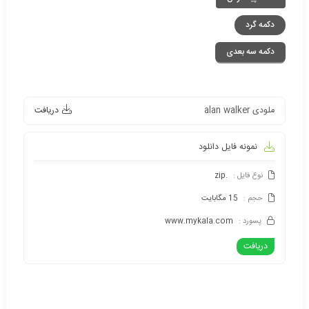
دکمه گرد
دکمه سه بعدی
ملودی alan walker
دریافت
نمونه فایل دانلود
نوع فایل :
.zip
حجم :
15 مگابایت
پسورد :
www.mykala.com
دریافت