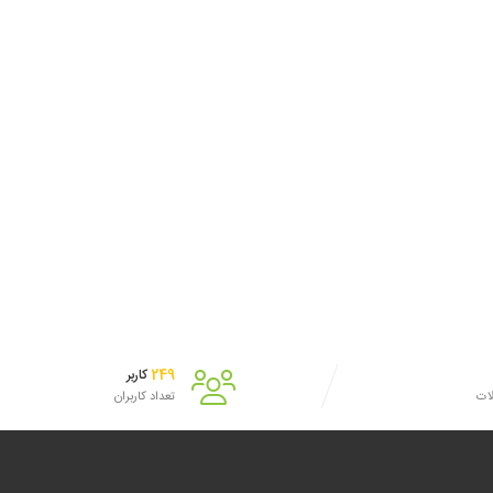
ستر B
پاورپوینت فرسودگی شغلی
پاور
مشاهده
000
60,000
تومان
مشاهده
249
کاربر
لات
تعداد کاربران