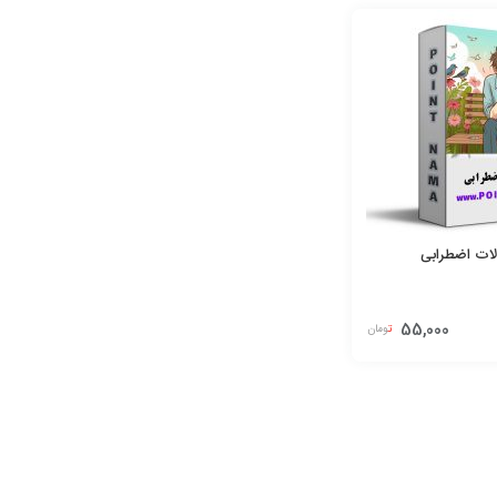
لات اضطرابی
55,000
تومان