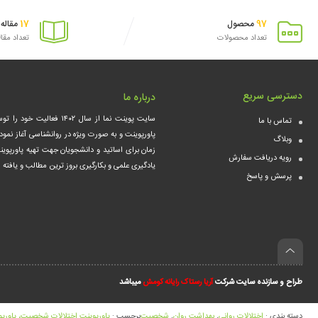
17
97
محصول
مقاله
تعداد محصولات
تعداد مقا
دسترسی سریع
درباره ما
سایت پوینت نما از سال ۰۲
تماس با ما
پاورپوینت و به صورت ویژه در روانشناسی آغاز نمود
وبلاگ
زمان برای اساتید و دانشجویان جهت تهیه پاورپوین
رویه دریافت سفارش
یادگیری علمی و بکارگیری بروز ترین مطالب و یافت
پرسش و پاسخ
طراح و سازنده سایت شرکت
آریا رستاک رایانه کومش
میباشد
دسته بندی :
اختلالات روانی
,
بهداشت روان
,
شخصیت
برچسب :
پاورپوینت اختلالات شخصیت، پاورپوینت اختلالات ش