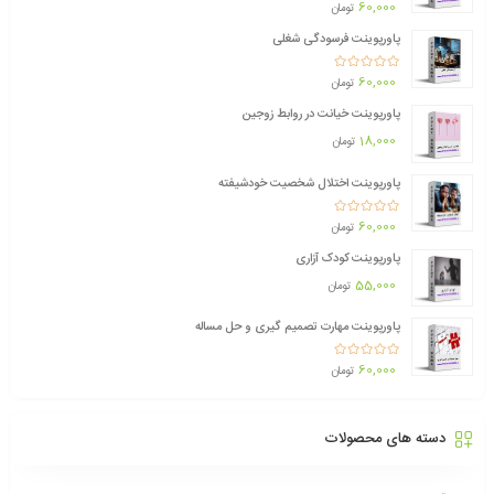
امتیاز
60,000
2.43
از 5
تومان
پاورپوینت فرسودگی شغلی
امتیاز
60,000
2.54
از 5
تومان
پاورپوینت خیانت در روابط زوجین
18,000
تومان
پاورپوینت اختلال شخصیت خودشیفته
امتیاز
60,000
3.00
از 5
تومان
پاورپوینت کودک آزاری
55,000
تومان
پاورپوینت مهارت تصمیم گیری و حل مساله
امتیاز
60,000
3.03
از 5
تومان
دسته های محصولات